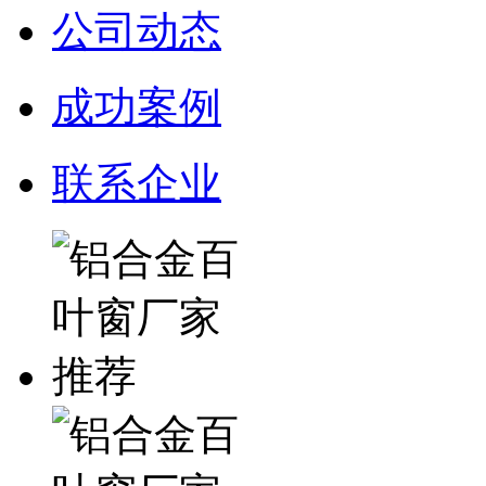
公司动态
成功案例
联系企业