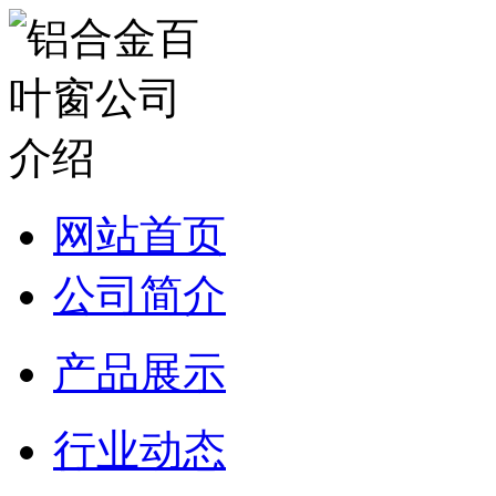
网站首页
公司简介
产品展示
行业动态