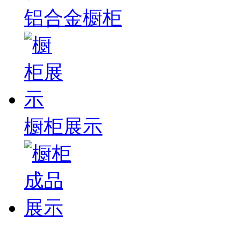
铝合金橱柜
橱柜展示