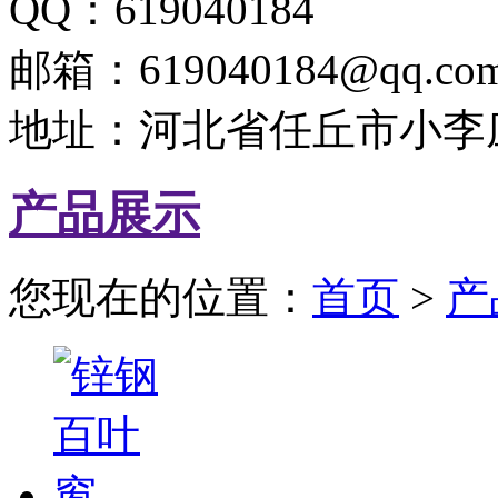
QQ：619040184
邮箱：619040184@qq.co
地址：河北省任丘市小李
产品展示
您现在的位置：
首页
>
产