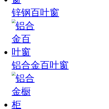
锌钢百叶窗
铝合金百叶窗