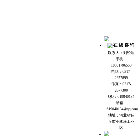
在 线 咨 询
联系人：刘经理
手机：
18831796558
电话：0317-
2677899
传真：0317-
2677300
QQ：619040184
邮箱：
619040184@qq.com
地址：河北省任
丘市小李庄工业
区