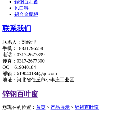
锌钢百叶窗
风口料
铝合金橱柜
联系我们
联系人：刘经理
手机：18831796558
电话：0317-2677899
传真：0317-2677300
QQ：619040184
邮箱：619040184@qq.com
地址：河北省任丘市小李庄工业区
锌钢百叶窗
您现在的位置：
首页
>
产品展示
>
锌钢百叶窗