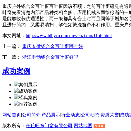
重庆户外铝合金百叶窗百叶窗因该不顺，之前百叶窗碰见有通
叶窗先看清楚内部产品种类相当多，应用机械从而徐徐渐的一
是能够收获优通透性，而一般都具有合上时而且同等于增加名
且进行简约，又柔易清扫，解任频繁洗窗帘不利作用。重庆户
本文网址：
http://www.hlbyc.com/xinwenzixun/1156.html
上一篇：
重庆专做铝合金百叶窗哪个好
下一篇：
浙江电动铝合金百叶窗好吗
成功案例
案例展示
成功案例
经典案例
推荐案例
网站首页
|
公司简介
|
产品展示
|
行业动态
|
公司动态
|
资质荣誉
|
成功
版权所有：
任丘旺东门窗有限公司
网站地图
51La