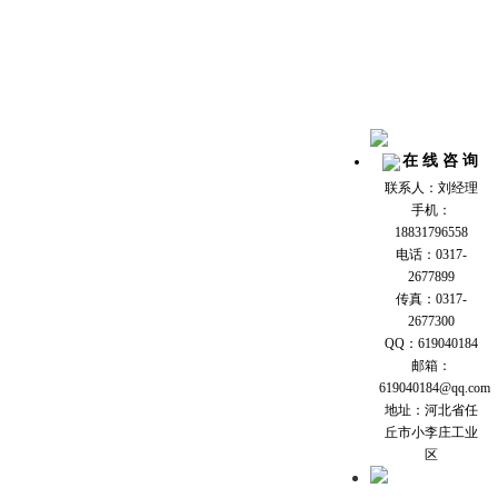
在 线 咨 询
联系人：刘经理
手机：
18831796558
电话：0317-
2677899
传真：0317-
2677300
QQ：619040184
邮箱：
619040184@qq.com
地址：河北省任
丘市小李庄工业
区