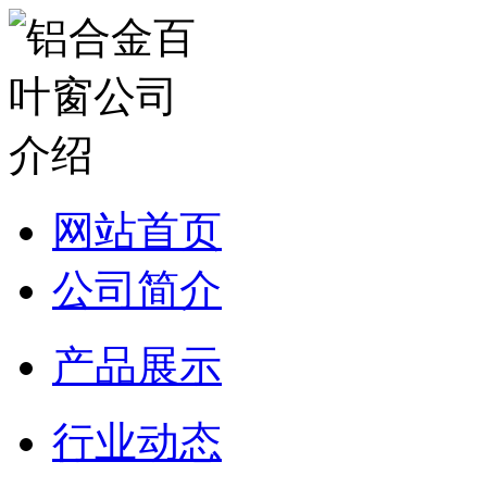
网站首页
公司简介
产品展示
行业动态