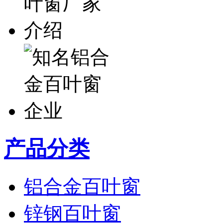
产品分类
铝合金百叶窗
锌钢百叶窗