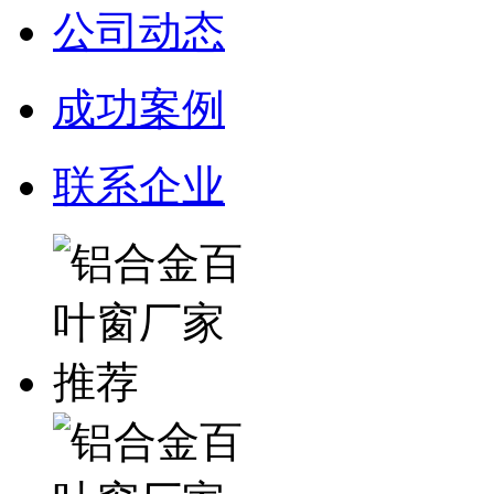
公司动态
成功案例
联系企业