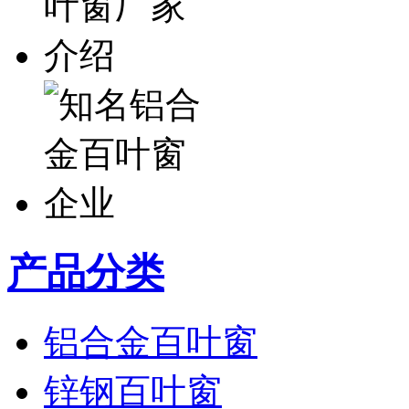
产品分类
铝合金百叶窗
锌钢百叶窗