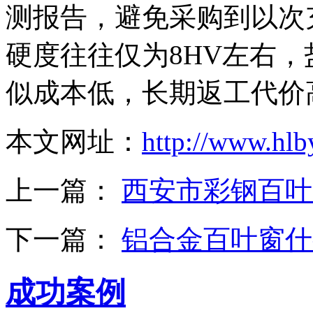
测报告，避免采购到以次
硬度往往仅为8HV左右，
似成本低，长期返工代价
本文网址：
http://www.hl
上一篇：
西安市彩钢百叶
下一篇：
铝合金百叶窗什
成功案例