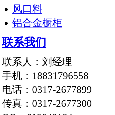
风口料
铝合金橱柜
联系我们
联系人：刘经理
手机：18831796558
电话：0317-2677899
传真：0317-2677300