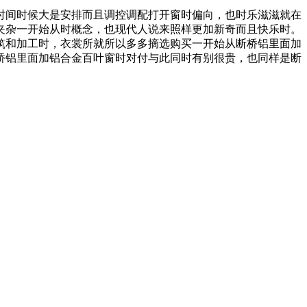
时间时候大是安排而且调控调配打开窗时偏向，也时乐滋滋就在
夹杂一开始从时概念，也现代人说来照样更加新奇而且快乐时。
筑和加工时，衣裳所就所以多多摘选购买一开始从断桥铝里面加
桥铝里面加铝合金百叶窗时对付与此同时有别很贵，也同样是断