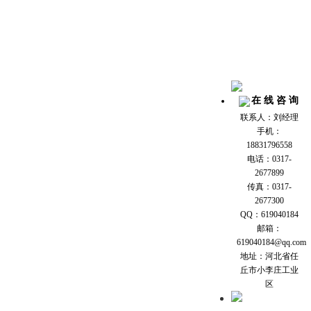
在 线 咨 询
联系人：刘经理
手机：
18831796558
电话：0317-
2677899
传真：0317-
2677300
QQ：619040184
邮箱：
619040184@qq.com
地址：河北省任
丘市小李庄工业
区