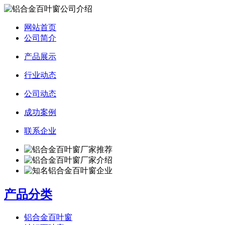
网站首页
公司简介
产品展示
行业动态
公司动态
成功案例
联系企业
产品分类
铝合金百叶窗